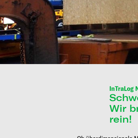
InTraLog 
Schw
Wir b
rein!