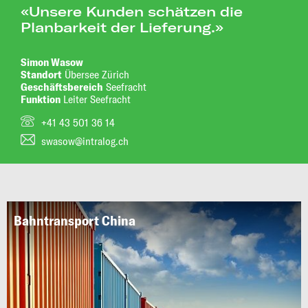
«Unsere Kunden schätzen die
Planbarkeit der Lieferung.»
Simon Wasow
Standort
Übersee Zürich
Geschäftsbereich
Seefracht
Funktion
Leiter Seefracht
+41 43 501 36 14
swasow@intralog.ch
Bahntransport China